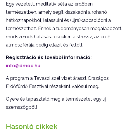
Egy vezetett, meditatív séta az erdőben,
természetben, amely segít kiszakadni a rohanó
hétköznapokból, lelassulni és (újra)kapcsolódni a
természethez. Ennek a tudományosan megalapozott
módszernek hatására csökken a stressz, az erdő
atmoszférája pedig ellazít és feltölt.
Regisztráció és további információ:
info@dmoc.hu
A program a Tavaszi szél vizet áraszt Országos
Erdőfürdő Fesztivál részeként valósul meg.
Gyere és tapasztald meg a természetet egy új
szemszögből!
Hasonló cikkek