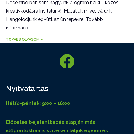
Decemberben sem hagyunk program nélkül, közös
kreatívkodásra invitálunk! Mutatjuk mivel várunk:
Hangolódjunk együtt az ünnepekre! További
információ:
TOVÁBB OLVASOM »
Nyitvatartás
Hétfő-péntek: 9:00 – 16:00
Előzetes bejelentkezés alapján más
időpontokban is szívesen látjuk egyéni és