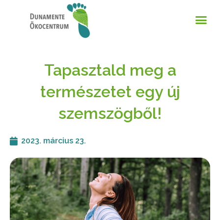
Tapasztald meg a
természetet egy új
szemszögből!
2023. március 23.