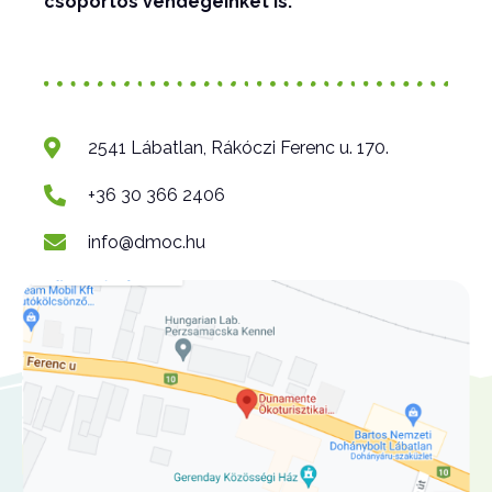
csoportos vendégeinket is.
2541 Lábatlan, Rákóczi Ferenc u. 170.
+36 30 366 2406
info@dmoc.hu