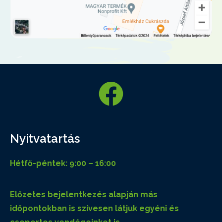
Nyitvatartás
Hétfő-péntek: 9:00 – 16:00
Előzetes bejelentkezés alapján más
időpontokban is szívesen látjuk egyéni és