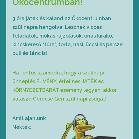
Ökocentrumban!
3 óra játék és kaland az Ökocentrumban
szülinapra hangolva. Lesznek vicces
feladatok, mókás rajzolások, óriás kirakó,
kincskereső “túra”, torta, nasi, üccsi és persze
buli és tánc is!
Ha fontos számodra, hogy a szülinapi
ünneplés ÉLMÉNY, értelmes JÁTÉK és
KÖRNYEZETBARÁT esemény legyen, akkor
válaszd Gerecse Geri szülinapi zsúrját!
Amit ajánlunk
Nektek: