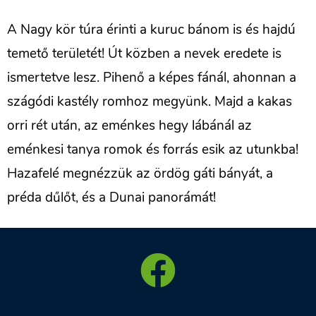
A Nagy kör túra érinti a kuruc bánom is és hajdú
temető területét! Út közben a nevek eredete is
ismertetve lesz. Pihenő a képes fánál, ahonnan a
szágódi kastély romhoz megyünk. Majd a kakas
orri rét után, az eménkes hegy lábánál az
eménkesi tanya romok és forrás esik az utunkba!
Hazafelé megnézzük az ördög gáti bányát, a
préda dűlőt, és a Dunai panorámát!